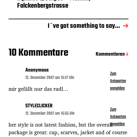
s
Falckenbergstrasse
d
a
t
I´ve got something to say…
u
m
10 Kommentare
Kommentieren
Anonymous
Zum
12. Dezember 2007 um 15:27 Uhr
Antworten
mir gefällt nur das radl…
anmelden
STYLECLICKER
Zum
12. Dezember 2007 um 15:55 Uhr
Antworten
her style is not latest fashion, but the overall
anmelden
package is great: cap, scarves, jacket and of course