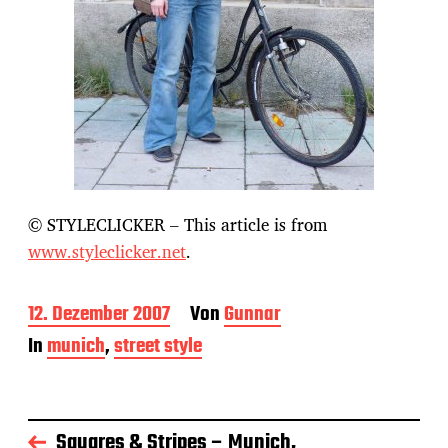
© STYLECLICKER – This article is from
www.styleclicker.net
.
B
12. Dezember 2007
Von
Gunnar
e
In
munich
,
street style
i
t
r
a
g
Squares & Stripes – Munich,