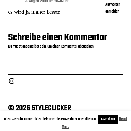
13. August 2008 um 20:34 Uhr
Antworten
es wird ja immer besser
anmelden
Schreibe einen Kommentar
Du musst
angemeldet
sein, um einen Kommentar abzugeben.
Instagram
© 2026 STYLECLICKER
Archive
Contact
Datenschutz
Impressum
Diese Webseite nutzt cookies. Sie können diese akzeptieren oder ablehnen.
Read
Akzeptieren
More