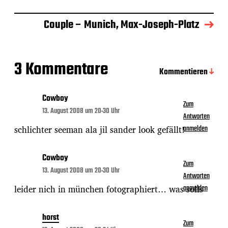
a
t
Couple – Munich, Max-Joseph-Platz
u
m
3 Kommentare
Kommentieren
Cowboy
Zum
13. August 2008 um 20:30 Uhr
Antworten
schlichter seeman ala jil sander look gefällt!
anmelden
Cowboy
Zum
13. August 2008 um 20:30 Uhr
Antworten
leider nich in münchen fotographiert… was solls
anmelden
horst
Zum