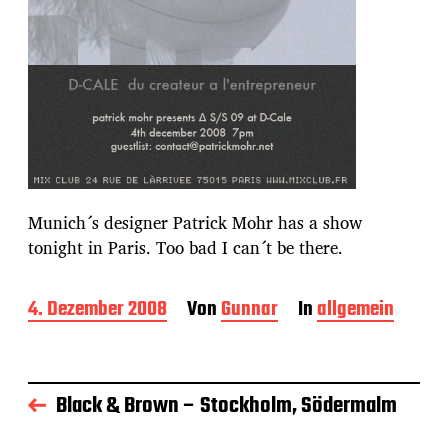
Munich´s designer Patrick Mohr has a show
tonight in Paris. Too bad I can´t be there.
B
4. Dezember 2008
Von
Gunnar
In
allgemein
e
i
t
r
Black & Brown – Stockholm, Södermalm
a
g