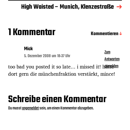
s
d
High Waisted – Munich, Klenzestraße
a
t
u
m
1 Kommentar
Kommentieren
Mick
Zum
5. Dezember 2008 um 18:37 Uhr
Antworten
too bad you posted it so late… i missed it! hätte
anmelden
dort gern die münchenfraktion verstärkt, mince!
Schreibe einen Kommentar
Du musst
angemeldet
sein, um einen Kommentar abzugeben.