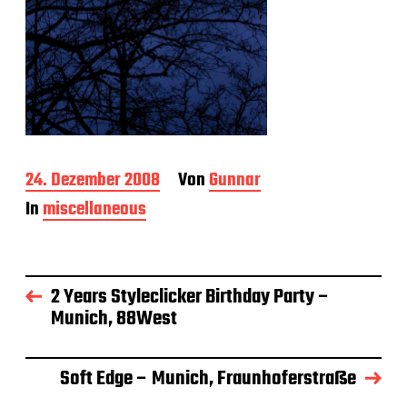
B
24. Dezember 2008
Von
Gunnar
e
In
miscellaneous
i
t
r
a
g
2 Years Styleclicker Birthday Party –
s
Munich, 88West
d
a
t
Soft Edge – Munich, Fraunhoferstraße
u
m