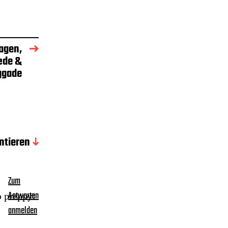
agen,
æde &
ggade
tieren
Zum
so preppy!
Antworten
anmelden