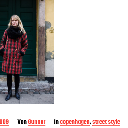
2009
Von
Gunnar
In
copenhagen
,
street style