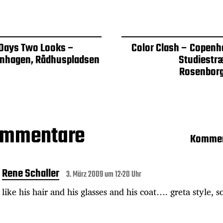
Days Two Looks –
Color Clash – Copenh
nhagen, Rådhuspladsen
Studiestr
Rosenbor
ommentare
Kommen
Rene Schaller
3. März 2009 um 12:20 Uhr
like his hair and his glasses and his coat…. greta style, 