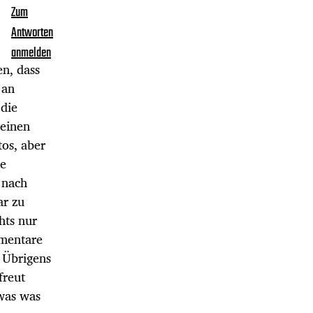
Zum
Antworten
anmelden
en, dass
 an
 die
 einen
tos, aber
ne
 nach
ar zu
hts nur
mmentare
 Übrigens
freut
was was