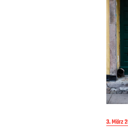
B
3. März 