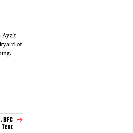
 Ayzit
ckyard of
ing.
, BFC
Tent