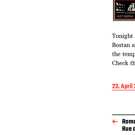
Tonight 
Bostan a
the temp
Check th
B
23. April
e
i
t
r
a
Roma
g
Rue 
s