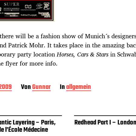
there will be a fashion show of Munich´s designers
nd Patrick Mohr. It takes place in the amazing ba
orary party location
Horses, Cars & Stars
in Schwab
e flyer for more info.
 2009
Von
Gunnar
In
allgemein
ntic Layering – Paris,
Redhead Part I – London
de l’École Médecine