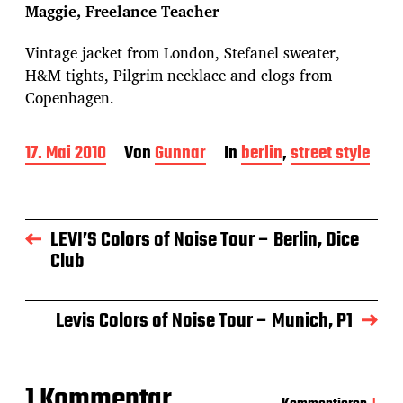
Maggie, Freelance Teacher
Vintage jacket from London, Stefanel sweater,
H&M tights, Pilgrim necklace and clogs from
Copenhagen.
B
17. Mai 2010
Von
Gunnar
In
berlin
,
street style
e
i
t
r
LEVI’S Colors of Noise Tour – Berlin, Dice
a
Club
g
s
d
a
Levis Colors of Noise Tour – Munich, P1
t
u
m
1 Kommentar