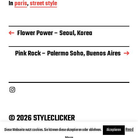
In
paris
,
street style
i
t
r
a
g
Flower Power – Seoul, Korea
s
d
a
Pink Rock – Palermo Soho, Buenos Aires
t
u
m
Instagram
© 2026 STYLECLICKER
Archive
Contact
Datenschutz
Impressum
Diese Webseite nutzt cookies. Sie können diese akzeptieren oder ablehnen.
Read
Akzeptieren