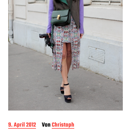
B
9. April 2012
Von
Christoph
e