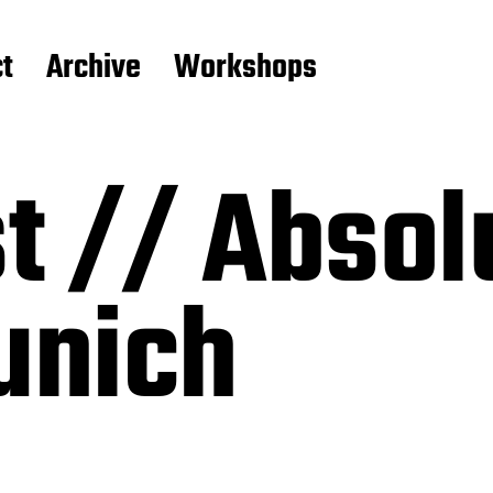
t
Archive
Workshops
st // Absol
unich