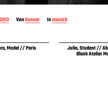
 2013
Von
Gunnar
In
munich
ra, Model // Paris
Julia, Student // A
Blank Atelier M