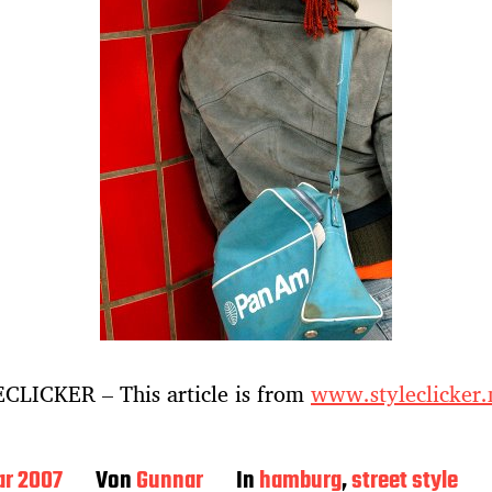
CLICKER – This article is from
www.styleclicker.
ar 2007
Von
Gunnar
In
hamburg
,
street style