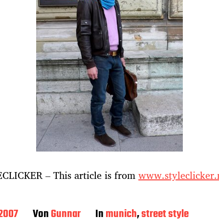
CLICKER – This article is from
www.styleclicker.
 2007
Von
Gunnar
In
munich
,
street style