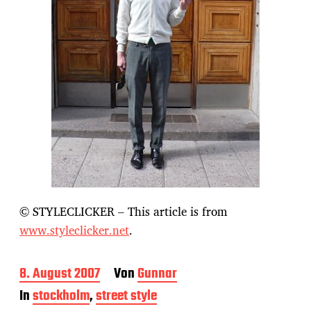
© STYLECLICKER – This article is from
www.styleclicker.net
.
B
8. August 2007
Von
Gunnar
e
In
stockholm
,
street style
i