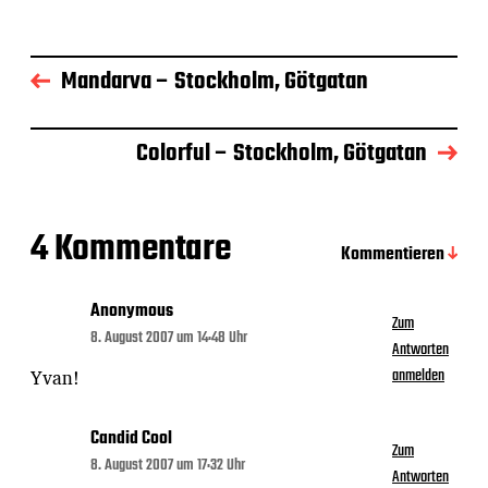
t
r
a
g
Mandarva – Stockholm, Götgatan
s
d
a
Colorful – Stockholm, Götgatan
t
u
m
4 Kommentare
Kommentieren
Anonymous
Zum
8. August 2007 um 14:48 Uhr
Antworten
Yvan!
anmelden
Candid Cool
Zum
8. August 2007 um 17:32 Uhr
Antworten