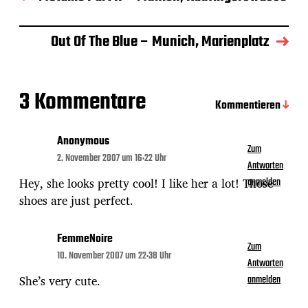
s
d
a
Out Of The Blue – Munich, Marienplatz
t
u
m
3 Kommentare
Kommentieren
Anonymous
Zum
2. November 2007 um 16:22 Uhr
Antworten
Hey, she looks pretty cool! I like her a lot! Those
anmelden
shoes are just perfect.
FemmeNoire
Zum
10. November 2007 um 22:38 Uhr
Antworten
She’s very cute.
anmelden