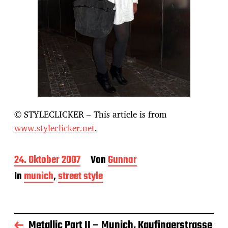
© STYLECLICKER – This article is from
www.styleclicker.net
.
B
24. Oktober 2007
Von
Gunnar
e
In
munich
,
street style
i
t
r
a
g
Metallic Part II – Munich, Kaufingerstrasse