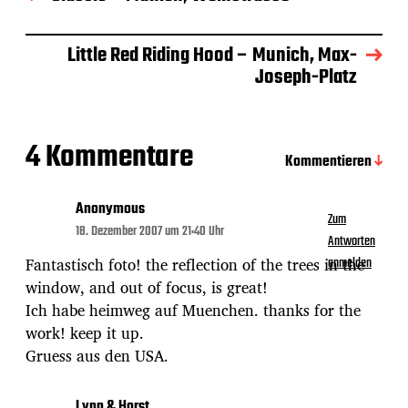
s
d
a
Little Red Riding Hood – Munich, Max-
t
Joseph-Platz
u
m
4 Kommentare
Kommentieren
Anonymous
Zum
18. Dezember 2007 um 21:40 Uhr
Antworten
Fantastisch foto! the reflection of the trees in the
anmelden
window, and out of focus, is great!
Ich habe heimweg auf Muenchen. thanks for the
work! keep it up.
Gruess aus den USA.
Lynn & Horst