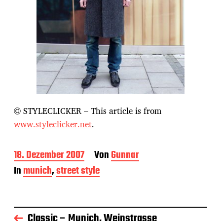
© STYLECLICKER – This article is from
www.styleclicker.net
.
B
18. Dezember 2007
Von
Gunnar
e
In
munich
,
street style
i
t
r
a
g
Classic – Munich, Weinstrasse