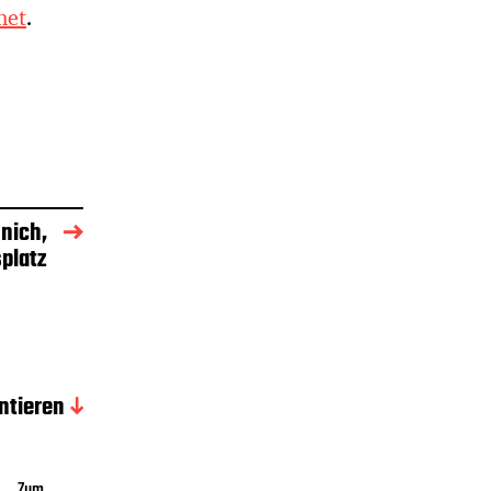
net
.
nich,
platz
tieren