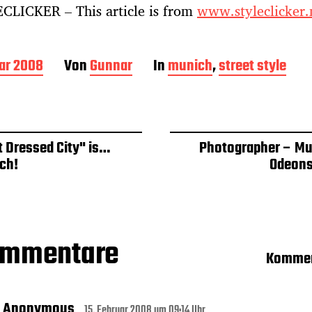
CLICKER – This article is from
www.styleclicker.
uar 2008
Von
Gunnar
In
munich
,
street style
t Dressed City" is…
Photographer – Mu
ch!
Odeons
ommentare
Kommen
Anonymous
15. Februar 2008 um 09:14 Uhr