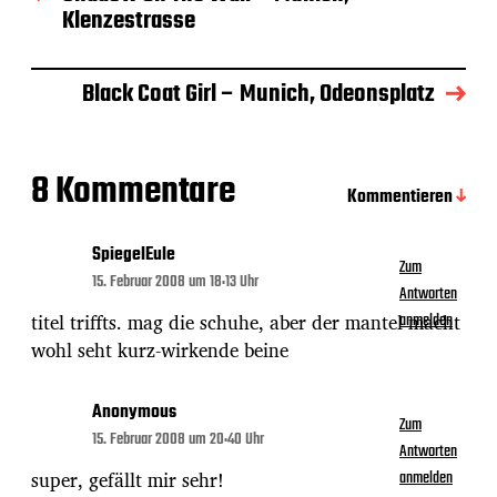
s
Klenzestrasse
d
a
t
Black Coat Girl – Munich, Odeonsplatz
u
m
8 Kommentare
Kommentieren
SpiegelEule
Zum
15. Februar 2008 um 18:13 Uhr
Antworten
titel triffts. mag die schuhe, aber der mantel macht
anmelden
wohl seht kurz-wirkende beine
Anonymous
Zum
15. Februar 2008 um 20:40 Uhr
Antworten
super, gefällt mir sehr!
anmelden