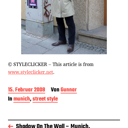
© STYLECLICKER – This article is from
www.styleclicker.net
.
B
15. Februar 2008
Von
Gunnar
e
In
munich
,
street style
i
t
r
a
g
Shadow On The Wall – Munich,