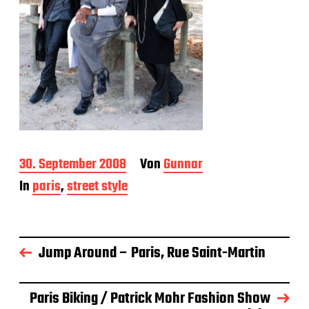
B
30. September 2008
Von
Gunnar
e
In
paris
,
street style
i
t
r
a
g
Jump Around – Paris, Rue Saint-Martin
s
d
a
Paris Biking / Patrick Mohr Fashion Show
t