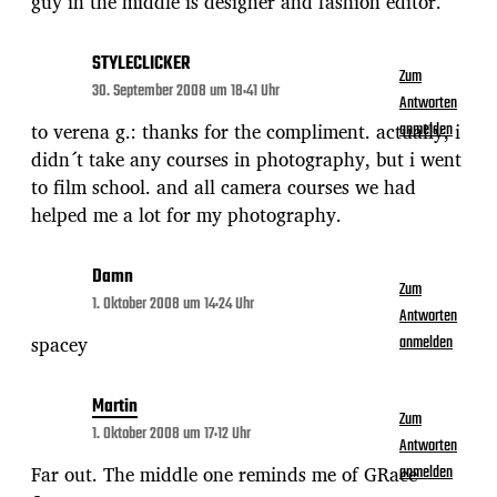
guy in the middle is designer and fashion editor.
STYLECLICKER
Zum
30. September 2008 um 18:41 Uhr
Antworten
to verena g.: thanks for the compliment. actually, i
anmelden
didn´t take any courses in photography, but i went
to film school. and all camera courses we had
helped me a lot for my photography.
Damn
Zum
1. Oktober 2008 um 14:24 Uhr
Antworten
spacey
anmelden
Martin
Zum
1. Oktober 2008 um 17:12 Uhr
Antworten
Far out. The middle one reminds me of GRace
anmelden