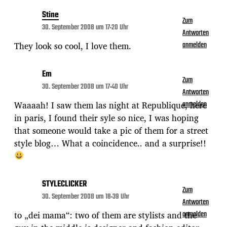
Stine
Zum
30. September 2008 um 17:20 Uhr
Antworten
They look so cool, I love them.
anmelden
Em
Zum
30. September 2008 um 17:40 Uhr
Antworten
Waaaah! I saw them las night at Republique, here
anmelden
in paris, I found their syle so nice, I was hoping
that someone would take a pic of them for a street
style blog… What a coincidence.. and a surprise!!
STYLECLICKER
Zum
30. September 2008 um 18:39 Uhr
Antworten
to „dei mama“: two of them are stylists and the
anmelden