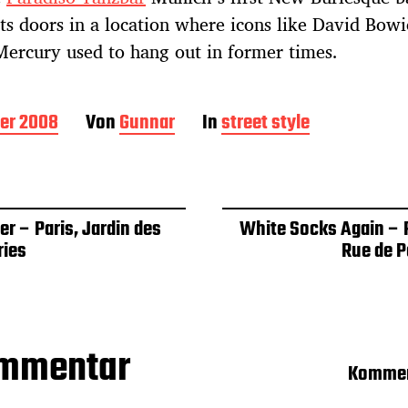
ts doors in a location where icons like David Bowi
ercury used to hang out in former times.
ber 2008
Von
Gunnar
In
street style
er – Paris, Jardin des
White Socks Again – P
ries
Rue de P
ommentar
Kommen