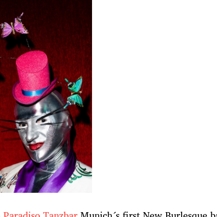
e
Paradiso Tanzbar
Munich´s first New Burlesque b