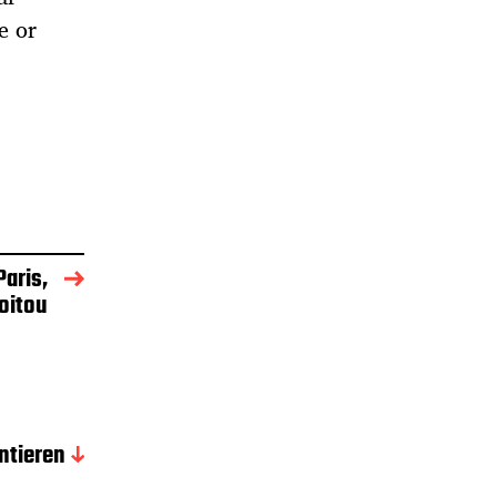
e or
aris,
oitou
tieren