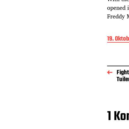
opened i
Freddy M
B
19. Okto
e
i
t
r
a
Fight
g
Tuile
s
d
a
t
u
1 K
m