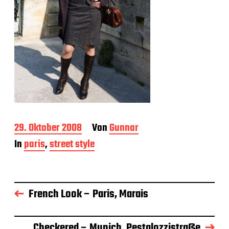
B
29. Oktober 2008
Von
Gunnar
e
In
paris
,
street style
i
t
r
a
g
French Look – Paris, Marais
s
d
a
Checkered – Munich, Pestalozzistraße