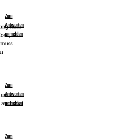
Zum
Antworten
ang sind.
ose,
anmelden
 muss
en
Zum
 mit
Antworten
 auch mal
anmelden
Zum