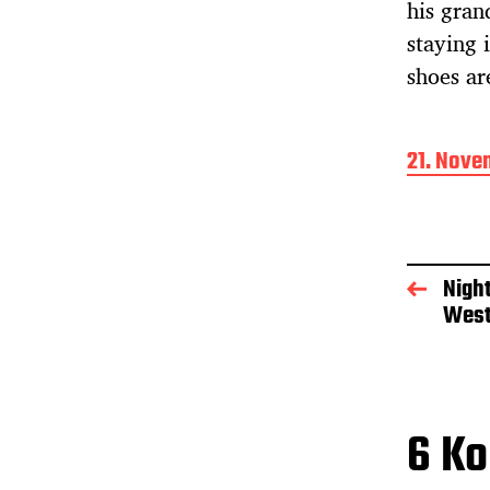
his gran
staying 
shoes ar
B
21. Nove
e
i
t
r
a
Night
g
West
s
d
a
t
u
6 K
m