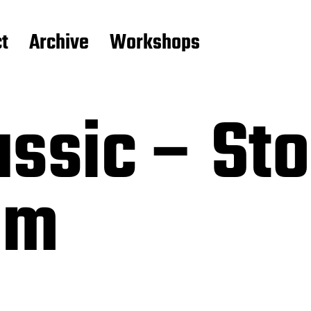
t
Archive
Workshops
assic – St
lm