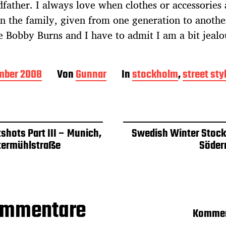
dfather. I always love when clothes or accessories 
in the family, given from one generation to anothe
e Bobby Burns and I have to admit I am a bit jealo
mber 2008
Von
Gunnar
In
stockholm
,
street sty
shots Part III – Munich,
Swedish Winter Stoc
ermühlstraße
Söde
ommentare
Kommen