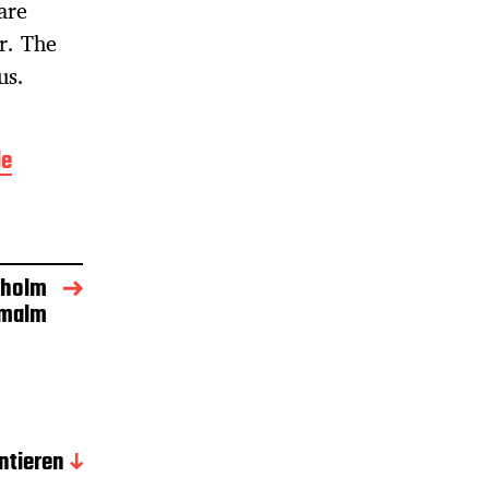
are
r. The
us.
le
kholm
rmalm
tieren