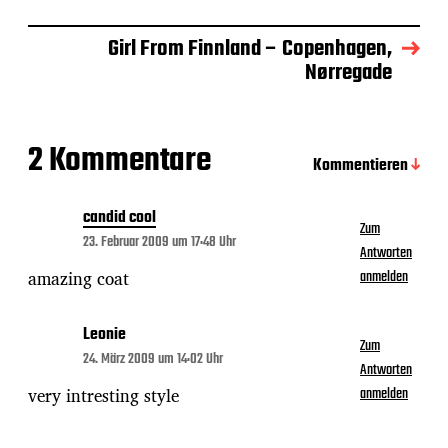
a
t
Girl From Finnland – Copenhagen,
u
m
Nørregade
2 Kommentare
Kommentieren
candid cool
Zum
23. Februar 2009 um 17:48 Uhr
Antworten
amazing coat
anmelden
Leonie
Zum
24. März 2009 um 14:02 Uhr
Antworten
very intresting style
anmelden