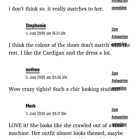
Antworten
i don’t think so. it really matches to her.
anmelden
Stephanie
Zum
4. Juni 2009 um 16:21 Uhr
Antworten
I think the colour of the shoes don’t match with the
anmelden
rest. I like the Cardigan and the dress a lot.
anthea
Zum
5. Juni 2009 um 03:36 Uhr
Antworten
Wow crazy tights! Such a chic looking student!
anmelden
Mark
Zum
5. Juni 2009 um 08:17 Uhr
Antworten
LOVE it! She looks like she crawled out of a time
anmelden
machine. Her outfit almost looks themed, maybe