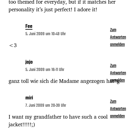
too themed for everyday, but if it matches her
personality it’s just perfect! I adore it!
Fee
Zum
5. Juni 2009 um 10:49 Uhr
Antworten
<3
anmelden
jojo
Zum
5. Juni 2009 um 16:11 Uhr
Antworten
ganz toll wie sich die Madame angezogen hat*g
anmelden
miri
Zum
7. Juni 2009 um 20:39 Uhr
Antworten
I want my grandfather to have such a cool
anmelden
jacket!!!!!;)