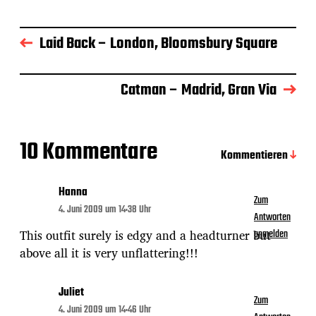
r
a
g
Laid Back – London, Bloomsbury Square
s
d
a
Catman – Madrid, Gran Via
t
u
m
10 Kommentare
Kommentieren
Hanna
Zum
4. Juni 2009 um 14:38 Uhr
Antworten
This outfit surely is edgy and a headturner but
anmelden
above all it is very unflattering!!!
Juliet
Zum
4. Juni 2009 um 14:46 Uhr