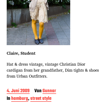
Claire, Student
Hat & dress vintage, vintage Christian Dior
cardigan from her grandfather, Dim tights & shoes
from Urban Outfitters.
B
4. Juni 2009
Von
Gunnar
e
In
hamburg
,
street style
i
t