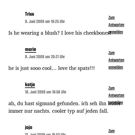
Triss
Zum
9. Juni 2009 um 19:25 Uhr
Antworten
Is he wearing a blush? I love his cheekbones!
anmelden
marie
Zum
9. Juni 2009 um 20:21 Uhr
Antworten
he is just sooo cool… love the spats!!!
anmelden
katja
Zum
10. Juni 2009 um 10:56 Uhr
Antworten
ah, du hast sigmund gefunden. ich seh ihn leider
anmelden
immer nur nachts. cooler typ auf jeden fall.
jojo
Zum