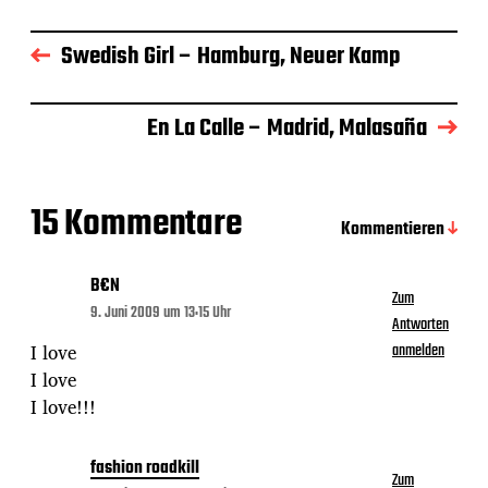
t
r
Swedish Girl – Hamburg, Neuer Kamp
a
g
s
d
En La Calle – Madrid, Malasaña
a
t
u
m
15 Kommentare
Kommentieren
B€N
Zum
9. Juni 2009 um 13:15 Uhr
Antworten
I love
anmelden
I love
I love!!!
fashion roadkill
Zum