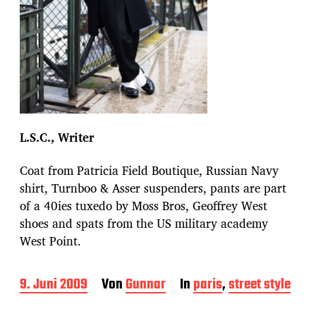
L.S.C., Writer
Coat from Patricia Field Boutique, Russian Navy
shirt, Turnboo & Asser suspenders, pants are part
of a 40ies tuxedo by Moss Bros, Geoffrey West
shoes and spats from the US military academy
West Point.
B
9. Juni 2009
Von
Gunnar
In
paris
,
street style
e
i