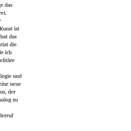
ge das
rei.
r
Kunst ist
 hat das
riat die
de ich
elitäre
ologie und
 eine neue
us, der
nalog zu
derruf