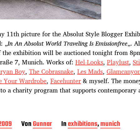
my 11th picture for the Absolut Style Blogger Exhibi
: „
In An Absolut World Traveling Is Emissionfree
„. A
f the exhibition will be auctioned tonight from 8p
traße 7, Munich. Works of:
Hel-Looks
,
Playlust
,
Sti
ryan Boy
,
The Cobrasnake
,
Les Mads
,
Glamcanyo
 Your Wardrobe
,
Facehunter
& myself. The money
to a charity program that supports contemporary a
 2009
Von
Gunnar
In
exhibitions
,
munich