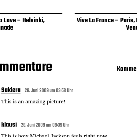
 Love – Helsinki,
Vive La France – Paris,
anade
Ven
ommentare
Kommen
Sakiera
26. Juni 2009 um 03:58 Uhr
This is an amazing picture!
klausi
26. Juni 2009 um 09:39 Uhr
This is how Michael Jackson feels right now