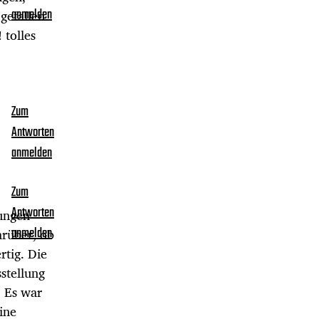
gefallen.
anmelden
 tolles
Zum
Antworten
anmelden
Zum
Antworten
tungen
arüber, ob
anmelden
rtig. Die
stellung
. Es war
eine