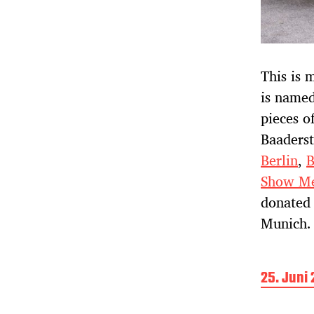
This is 
is named
pieces o
Baaders
Berlin
,
B
Show Me
donated 
Munich.
B
25. Juni
e
i