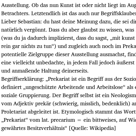
Ausstellung. Ob das nun Kunst ist oder nicht liegt im Au
Betrachters. Letztendlich ist das auch nur Begriffsklaube
Lieber Sebastian: du hast deine Meinung dazu, die sei di
natürlich vergönnt. Dass du aber glaubst zu wissen, was 
(was du ja dadurch implizierst, dass du sagst, „mit kunst
rein gar nichts zu tun“) und zugleich auch noch im Preka
potentielle Zielgruppe dieser Ausstellung ausmachst, fin
eine vielleicht unbedachte, in jedem Fall jedoch äußerst 
und anmaßende Haltung deinerseits.
Begriffserklärung: „Prekariat ist ein Begriff aus der Sozi
definiert „ungeschützte Arbeitende und Arbeitslose“ als
soziale Gruppierung. Der Begriff selbst ist ein Neologism
vom Adjektiv prekär (schwierig, misslich, bedenklich) a
Proletariat abgeleitet ist. Etymologisch stammt das Wort
„Prekariat“ vom lat. precarium = ein bittweises, auf Wi
gewährtes Besitzverhältnis“ [Quelle: Wikipedia]