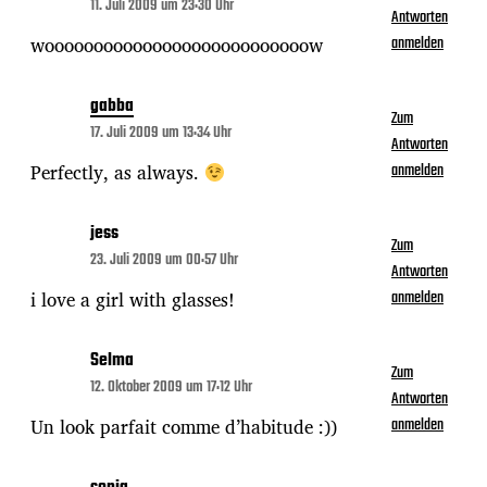
11. Juli 2009 um 23:30 Uhr
Antworten
wooooooooooooooooooooooooooow
anmelden
gabba
Zum
17. Juli 2009 um 13:34 Uhr
Antworten
Perfectly, as always.
anmelden
jess
Zum
23. Juli 2009 um 00:57 Uhr
Antworten
i love a girl with glasses!
anmelden
Selma
Zum
12. Oktober 2009 um 17:12 Uhr
Antworten
Un look parfait comme d’habitude :))
anmelden