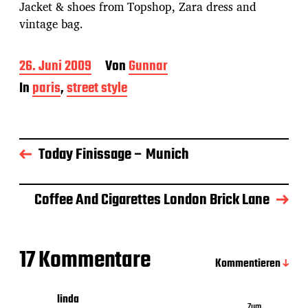
Jacket & shoes from Topshop, Zara dress and
vintage bag.
B
26. Juni 2009
Von
Gunnar
e
In
paris
,
street style
i
t
r
a
g
Today Finissage – Munich
s
d
a
Coffee And Cigarettes London Brick Lane
t
u
m
17 Kommentare
Kommentieren
linda
Zum