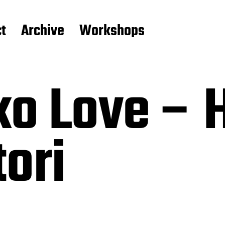
t
Archive
Workshops
o Love – H
ori