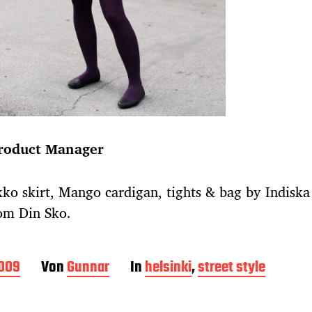
Product Manager
o skirt, Mango cardigan, tights & bag by Indiska
om Din Sko.
2009
Von
Gunnar
In
helsinki
,
street style