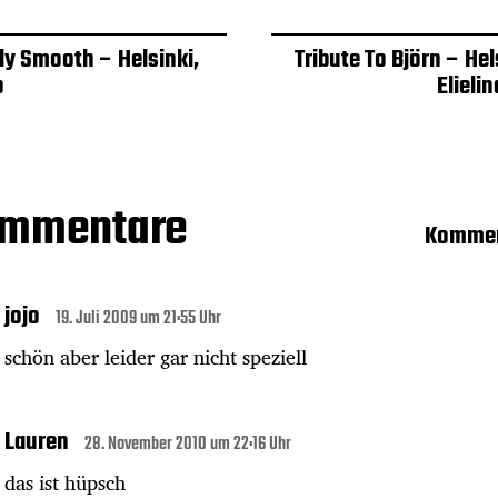
ly Smooth – Helsinki,
Tribute To Björn – Hel
o
Elieli
ommentare
Kommen
jojo
19. Juli 2009 um 21:55 Uhr
schön aber leider gar nicht speziell
Lauren
28. November 2010 um 22:16 Uhr
das ist hüpsch