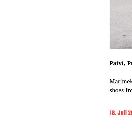
Paivi, 
Marimekk
shoes fr
B
16. Juli 
e
i