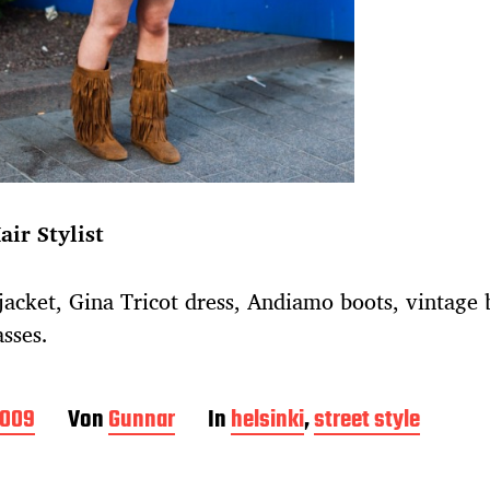
air Stylist
jacket, Gina Tricot dress, Andiamo boots, vintage
sses.
2009
Von
Gunnar
In
helsinki
,
street style