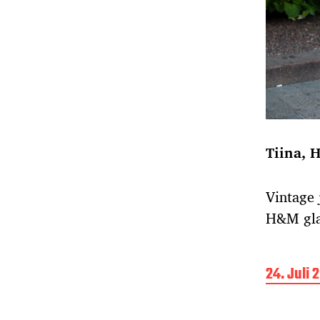
Tiina, H
Vintage 
H&M gla
B
24. Juli 
e
i