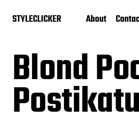
STYLECLICKER
About
Contac
Blond Poc
Postikat