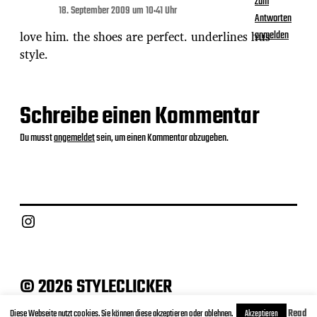
Zum
18. September 2009 um 10:41 Uhr
Antworten
love him. the shoes are perfect. underlines hus
anmelden
style.
Schreibe einen Kommentar
Du musst
angemeldet
sein, um einen Kommentar abzugeben.
Instagram
© 2026 STYLECLICKER
Archive
Contact
Datenschutz
Impressum
Diese Webseite nutzt cookies. Sie können diese akzeptieren oder ablehnen.
Read
Akzeptieren