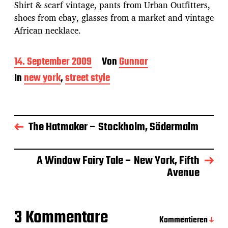
Shirt & scarf vintage, pants from Urban Outfitters,
shoes from ebay, glasses from a market and vintage
African necklace.
B
14. September 2009
Von
Gunnar
e
In
new york
,
street style
i
t
r
a
g
The Hatmaker – Stockholm, Södermalm
s
d
a
A Window Fairy Tale – New York, Fifth
t
Avenue
u
m
3 Kommentare
Kommentieren