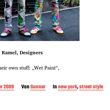
 Ramel, Designers
their own stuff: „Wet Paint“,
er 2009
Von
Gunnar
In
new york
,
street style