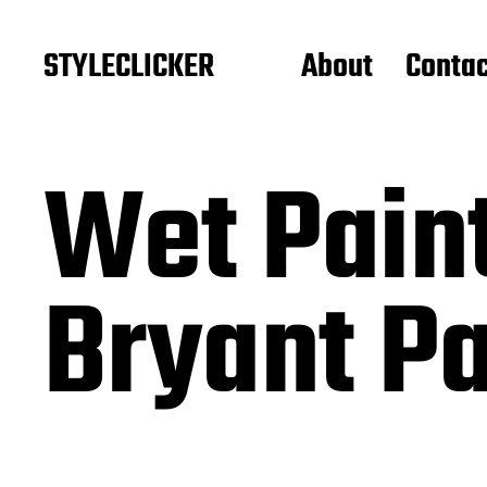
STYLECLICKER
About
Contac
Wet Pain
Bryant P