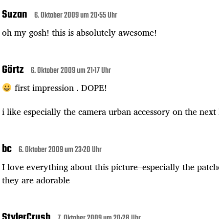
Suzan
6. Oktober 2009 um 20:55 Uhr
oh my gosh! this is absolutely awesome!
Görtz
6. Oktober 2009 um 21:17 Uhr
first impression . DOPE!
i like especially the camera urban accessory on the next 
bc
6. Oktober 2009 um 23:20 Uhr
I love everything about this picture–especially the patc
they are adorable
StylerCrush
7. Oktober 2009 um 20:28 Uhr