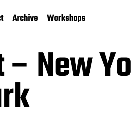
t
Archive
Workshops
t – New Yo
ark