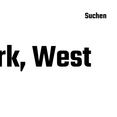
Suchen
rk, West