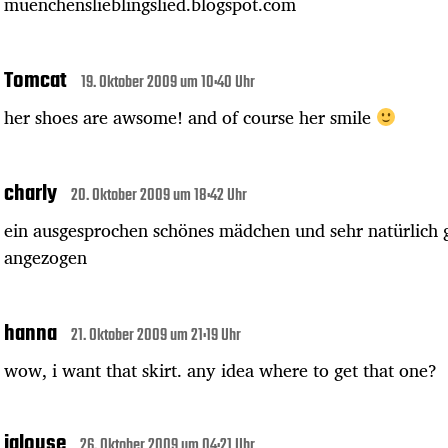
muenchenslieblingslied.blogspot.com
Tomcat
19. Oktober 2009 um 10:40 Uhr
her shoes are awsome! and of course her smile
charly
20. Oktober 2009 um 18:42 Uhr
ein ausgesprochen schönes mädchen und sehr natürlich 
angezogen
hanna
21. Oktober 2009 um 21:19 Uhr
wow, i want that skirt. any idea where to get that one?
jalouse
26. Oktober 2009 um 04:21 Uhr