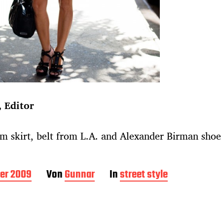
, Editor
im skirt, belt from L.A. and Alexander Birman shoe
ber 2009
Von
Gunnar
In
street style