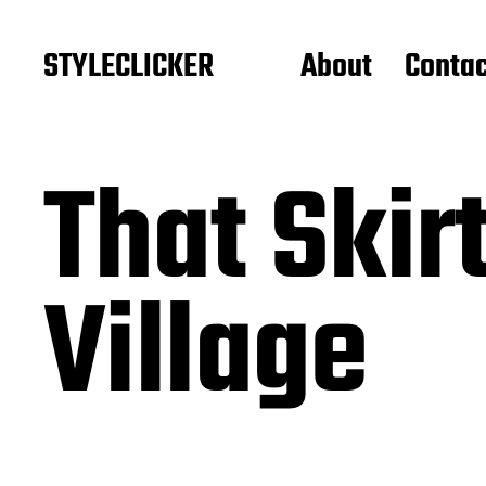
STYLECLICKER
About
Contac
That Skir
Village