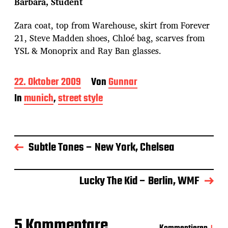
Barbara, Student
Zara coat, top from Warehouse, skirt from Forever
21, Steve Madden shoes, Chloé bag, scarves from
YSL & Monoprix and Ray Ban glasses.
B
22. Oktober 2009
Von
Gunnar
e
In
munich
,
street style
i
t
r
a
g
Subtle Tones – New York, Chelsea
s
d
a
Lucky The Kid – Berlin, WMF
t
u
m
5 Kommentare