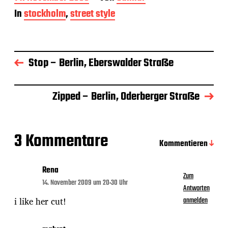
e
In
stockholm
,
street style
i
t
r
a
g
Stop – Berlin, Eberswalder Straße
s
d
a
Zipped – Berlin, Oderberger Straße
t
u
m
3 Kommentare
Kommentieren
Rena
Zum
14. November 2009 um 20:30 Uhr
Antworten
i like her cut!
anmelden