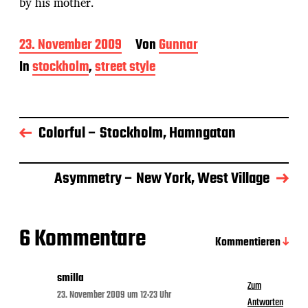
by his mother.
B
23. November 2009
Von
Gunnar
e
In
stockholm
,
street style
i
t
r
a
g
Colorful – Stockholm, Hamngatan
s
d
a
Asymmetry – New York, West Village
t
u
m
6 Kommentare
Kommentieren
smilla
Zum
23. November 2009 um 12:23 Uhr
Antworten