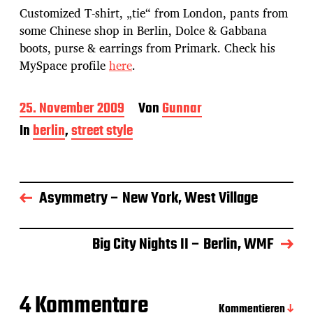
Customized T-shirt, „tie“ from London, pants from
some Chinese shop in Berlin, Dolce & Gabbana
boots, purse & earrings from Primark. Check his
MySpace profile
here
.
B
25. November 2009
Von
Gunnar
e
In
berlin
,
street style
i
t
r
a
g
Asymmetry – New York, West Village
s
d
a
Big City Nights II – Berlin, WMF
t
u
m
4 Kommentare
Kommentieren