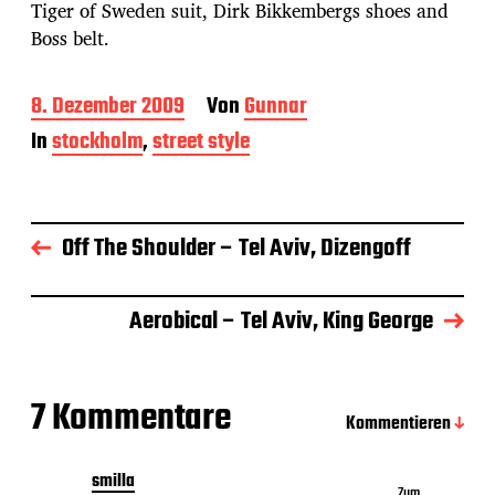
Tiger of Sweden suit, Dirk Bikkembergs shoes and
Boss belt.
B
8. Dezember 2009
Von
Gunnar
e
In
stockholm
,
street style
i
t
r
a
g
Off The Shoulder – Tel Aviv, Dizengoff
s
d
a
Aerobical – Tel Aviv, King George
t
u
m
7 Kommentare
Kommentieren
smilla
Zum