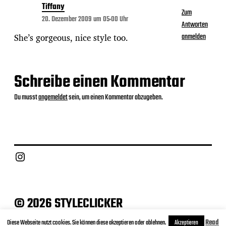
Tiffany
Zum
20. Dezember 2009 um 05:00 Uhr
Antworten
She’s gorgeous, nice style too.
anmelden
Schreibe einen Kommentar
Du musst
angemeldet
sein, um einen Kommentar abzugeben.
Instagram
© 2026 STYLECLICKER
Archive
Contact
Datenschutz
Impressum
Diese Webseite nutzt cookies. Sie können diese akzeptieren oder ablehnen.
Read
Akzeptieren