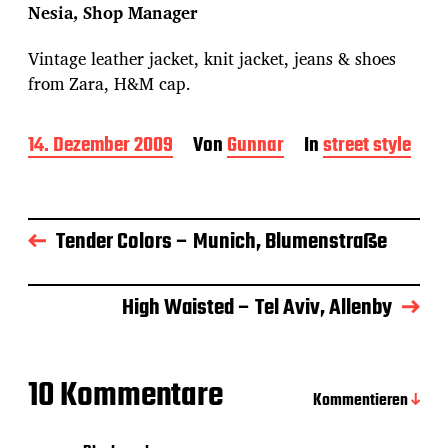
Nesia, Shop Manager
Vintage leather jacket, knit jacket, jeans & shoes
from Zara, H&M cap.
B
14. Dezember 2009
Von
Gunnar
In
street style
e
i
t
r
Tender Colors – Munich, Blumenstraße
a
g
s
d
High Waisted – Tel Aviv, Allenby
a
t
u
m
10 Kommentare
Kommentieren