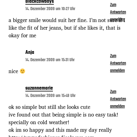
Blackcowboys
Zum
14. Dezember 2009 um 10:27 Uhr
Antworten
a bigger smile would suit her fine. I’m not sure if I
anmelden
like the fit of her jeans, but if she likes it, that is
okay for me
Anja
Zum
14. Dezember 2009 um 15:31 Uhr
Antworten
nice
anmelden
suzannemarie
Zum
14. Dezember 2009 um 15:49 Uhr
Antworten
ok so simple but still she looks cute
anmelden
ive found out that being simple is no easy task!
specially on cold weather!
ok im so happy and this made my day really