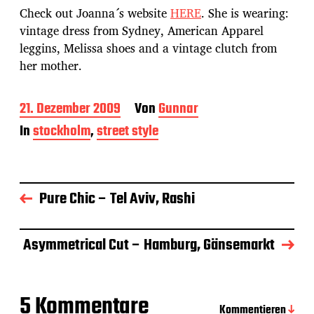
Check out Joanna´s website
HERE
. She is wearing:
vintage dress from Sydney, American Apparel
leggins, Melissa shoes and a vintage clutch from
her mother.
B
21. Dezember 2009
Von
Gunnar
e
In
stockholm
,
street style
i
t
r
a
g
Pure Chic – Tel Aviv, Rashi
s
d
a
Asymmetrical Cut – Hamburg, Gänsemarkt
t
u
m
5 Kommentare
Kommentieren