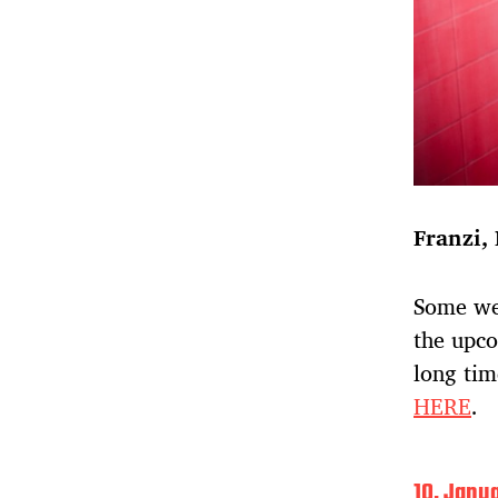
Franzi,
Some wee
the upc
long tim
HERE
.
B
10. Janu