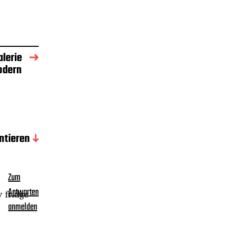
alerie
odern
tieren
Zum
Antworten
 fridge
anmelden