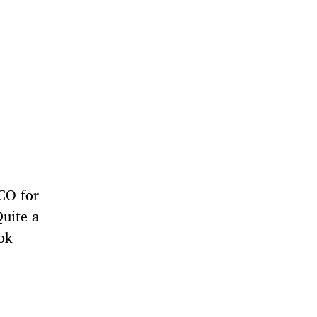
CO for
uite a
ook