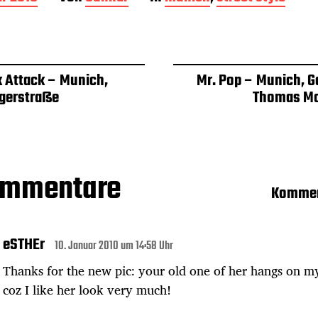
k Attack – Munich,
Mr. Pop – Munich, G
ngerstraße
Thomas M
ommentare
Kommen
eSTHEr
10. Januar 2010 um 14:58 Uhr
Thanks for the new pic: your old one of her hangs on my
coz I like her look very much!