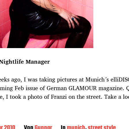
 Nightlife Manager
ks ago, I was taking pictures at Munich´s elliDIS
oming Feb issue of German GLAMOUR magazine. Q
e, I took a photo of Franzi on the street. Take a l
ar 2010
Von
Gunnar
In
munich
,
street style