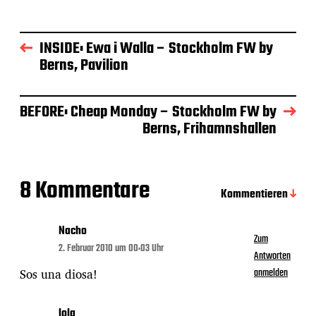
r
a
g
INSIDE: Ewa i Walla – Stockholm FW by
s
Berns, Pavilion
d
a
t
BEFORE: Cheap Monday – Stockholm FW by
u
m
Berns, Frihamnshallen
8 Kommentare
Kommentieren
Nacho
Zum
2. Februar 2010 um 00:03 Uhr
Antworten
Sos una diosa!
anmelden
lola