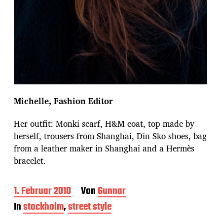
Michelle, Fashion Editor
Her outfit: Monki scarf, H&M coat, top made by
herself, trousers from Shanghai, Din Sko shoes, bag
from a leather maker in Shanghai and a Hermès
bracelet.
B
1. Februar 2010
Von
Gunnar
e
In
stockholm
,
street style
i
t