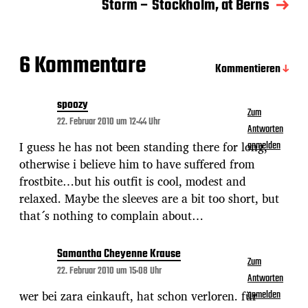
Storm – Stockholm, at Berns
t
u
m
6 Kommentare
Kommentieren
spoozy
Zum
22. Februar 2010 um 12:44 Uhr
Antworten
I guess he has not been standing there for long,
anmelden
otherwise i believe him to have suffered from
frostbite…but his outfit is cool, modest and
relaxed. Maybe the sleeves are a bit too short, but
that´s nothing to complain about…
Samantha Cheyenne Krause
Zum
22. Februar 2010 um 15:08 Uhr
Antworten
wer bei zara einkauft, hat schon verloren. für
anmelden