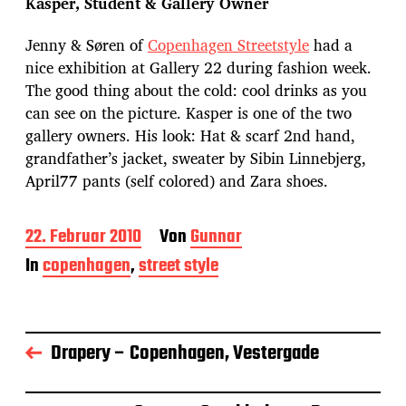
Kasper, Student & Gallery Owner
Jenny & Søren of
Copenhagen Streetstyle
had a
nice exhibition at Gallery 22 during fashion week.
The good thing about the cold: cool drinks as you
can see on the picture. Kasper is one of the two
gallery owners. His look: Hat & scarf 2nd hand,
grandfather’s jacket, sweater by Sibin Linnebjerg,
April77 pants (self colored) and Zara shoes.
B
22. Februar 2010
Von
Gunnar
e
In
copenhagen
,
street style
i
t
r
a
g
Drapery – Copenhagen, Vestergade
s
d
a