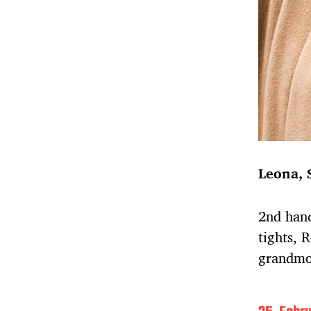
Leona, 
2nd hand
tights, 
grandmo