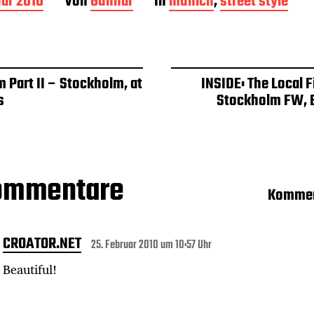
uar 2010
Von
Gunnar
In
munich
,
street style
 Part II – Stockholm, at
INSIDE: The Local 
s
Stockholm FW, 
Kommentare
Kommen
CROATOR.NET
25. Februar 2010 um 10:57 Uhr
Beautiful!