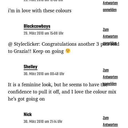
29. März 2010 um 12:36 Uhr
Antworten
i’m in love with these colours
anmelden
Blackcowboys
Zum
29. März 2010 um 15:08 Uhr
Antworten
@ Styleclicker: Congratulations another 3 pics sold
anmelden
to Grazia!! Keep on going
Shelley
Zum
30. März 2010 um 00:48 Uhr
Antworten
It is a feminine look, but he seems to have the
anmelden
confidence to pull it off, and I love the colour mix
he’s got going on
Nick
Zum
30. März 2010 um 21:14 Uhr
Antworten