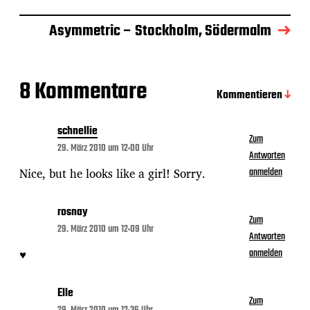
d
a
Asymmetric – Stockholm, Södermalm
t
u
m
8 Kommentare
Kommentieren
schnellie
Zum
29. März 2010 um 12:00 Uhr
Antworten
Nice, but he looks like a girl! Sorry.
anmelden
rosnay
Zum
29. März 2010 um 12:09 Uhr
Antworten
♥
anmelden
Elle
Zum