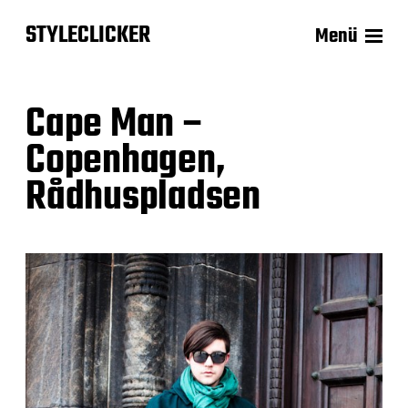
STYLECLICKER
Menü
Cape Man –
Copenhagen,
Rådhuspladsen