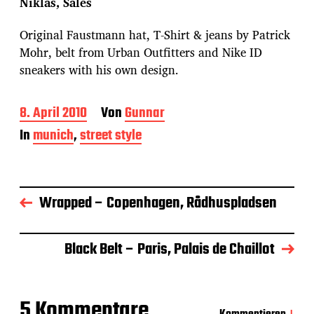
Niklas, Sales
Original Faustmann hat, T-Shirt & jeans by Patrick
Mohr, belt from Urban Outfitters and Nike ID
sneakers with his own design.
B
8. April 2010
Von
Gunnar
e
In
munich
,
street style
i
t
r
a
g
Wrapped – Copenhagen, Rådhuspladsen
s
d
a
Black Belt – Paris, Palais de Chaillot
t
u
m
5 Kommentare