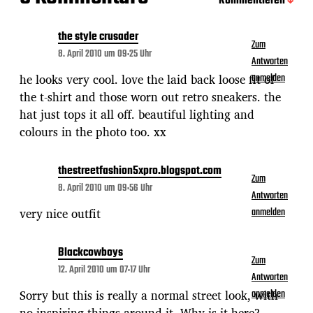
Kommentieren
the style crusader
Zum
8. April 2010 um 09:25 Uhr
Antworten
he looks very cool. love the laid back loose fit of
anmelden
the t-shirt and those worn out retro sneakers. the
hat just tops it all off. beautiful lighting and
colours in the photo too. xx
thestreetfashion5xpro.blogspot.com
Zum
8. April 2010 um 09:56 Uhr
Antworten
very nice outfit
anmelden
Blackcowboys
Zum
12. April 2010 um 07:17 Uhr
Antworten
Sorry but this is really a normal street look, with
anmelden
no inspiring things around it. Why is it here?