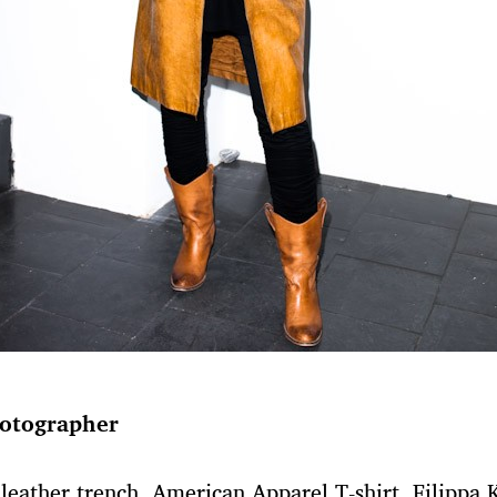
otographer
 leather trench, American Apparel T-shirt, Filippa 