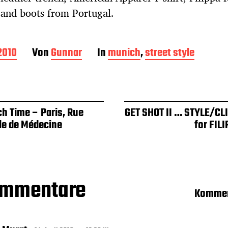
 and boots from Portugal.
 2010
Von
Gunnar
In
munich
,
street style
ch Time – Paris, Rue
GET SHOT II … STYLE/CL
ole de Médecine
for FIL
ommentare
Kommen