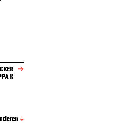
ICKER
IPPA K
tieren