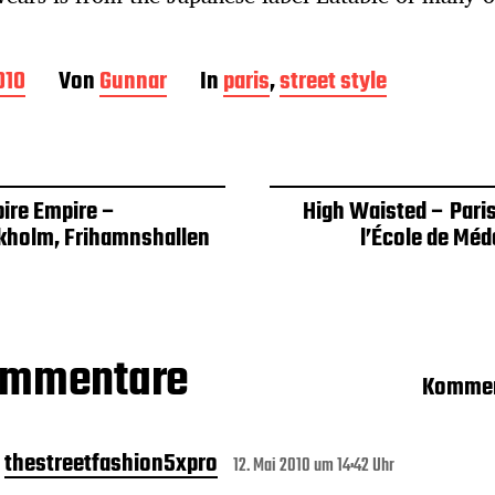
010
Von
Gunnar
In
paris
,
street style
ire Empire –
High Waisted – Paris
kholm, Frihamnshallen
l’École de Méd
ommentare
Kommen
thestreetfashion5xpro
12. Mai 2010 um 14:42 Uhr