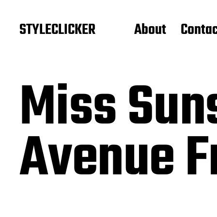
STYLECLICKER
About
Contac
Miss Suns
Avenue F