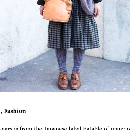
, Fashion
wears is from the Japanese label Eatable of many o