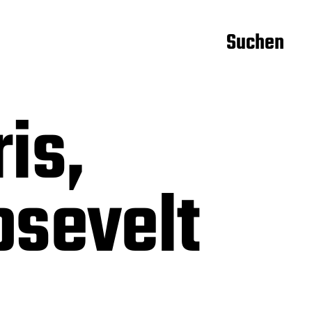
Suchen
is,
osevelt