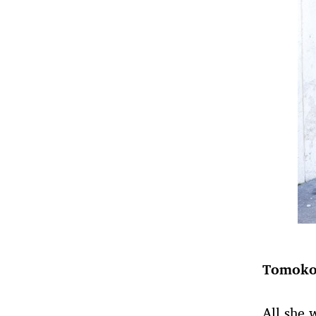
Tomoko
All she 