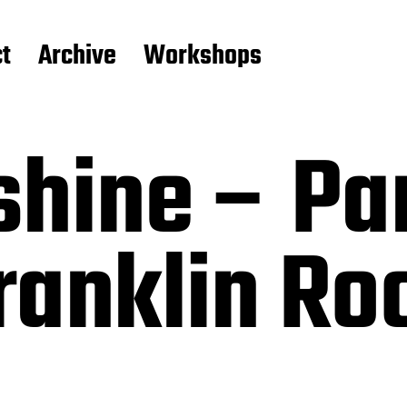
t
Archive
Workshops
hine – Par
ranklin Ro