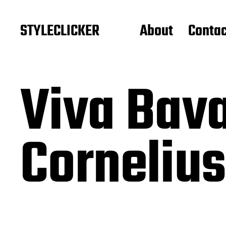
STYLECLICKER
About
Contac
Viva Bava
Corneliu