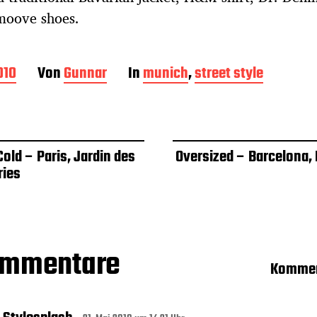
moove shoes.
010
Von
Gunnar
In
munich
,
street style
 Cold – Paris, Jardin des
Oversized – Barcelona, 
ries
ommentare
Kommen