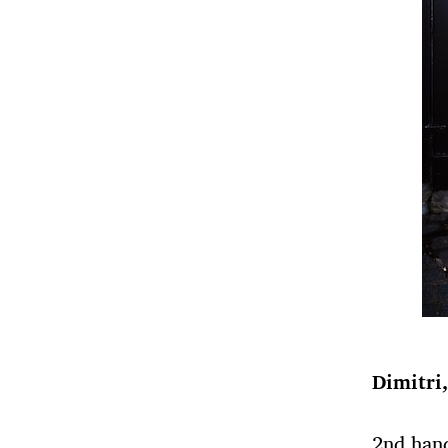
Dimitri
2nd hand