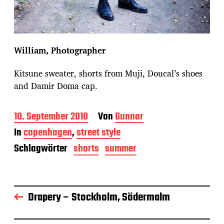
William, Photographer
Kitsune sweater, shorts from Muji, Doucal’s shoes
and Damir Doma cap.
B
10. September 2010
Von
Gunnar
e
In
copenhagen
,
street style
i
t
Schlagwörter
shorts
summer
r
a
g
s
Drapery – Stockholm, Södermalm
d
a
t