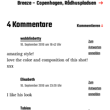
u
Breeze – Copenhagen, Rådhuspladsen
m
4 Kommentare
Kommentieren
wobblinbetty
Zum
10. September 2010 um 18:42 Uhr
Antworten
amazing style!
anmelden
love the color and composition of this shot!
xxx
Elisabeth
Zum
10. September 2010 um 23:29 Uhr
Antworten
I like his look
anmelden
Tobias