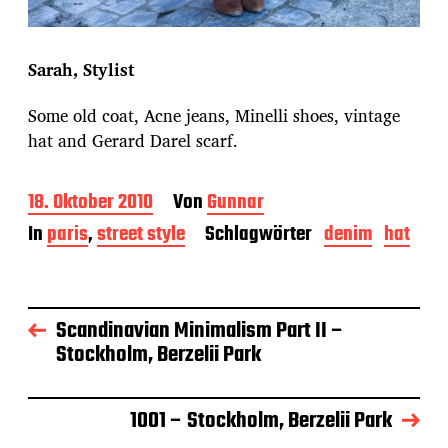
Sarah, Stylist
Some old coat, Acne jeans, Minelli shoes, vintage
hat and Gerard Darel scarf.
B
18. Oktober 2010
Von
Gunnar
e
In
paris
,
street style
Schlagwörter
denim
hat
i
t
r
a
g
Scandinavian Minimalism Part II –
s
Stockholm, Berzelii Park
d
a
t
1001 – Stockholm, Berzelii Park
u
m