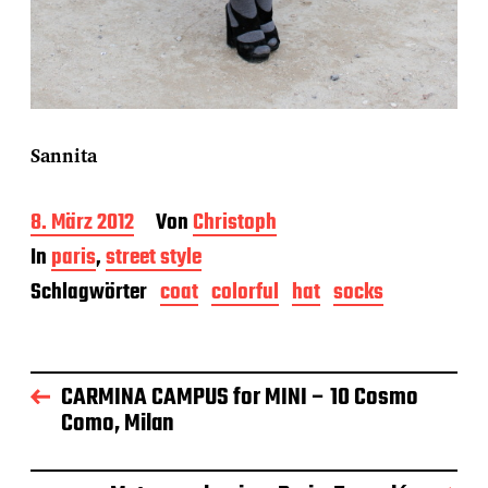
Sannita
B
8. März 2012
Von
Christoph
e
In
paris
,
street style
i
t
Schlagwörter
coat
colorful
hat
socks
r
a
g
s
CARMINA CAMPUS for MINI – 10 Cosmo
d
a
Como, Milan
t
u
m