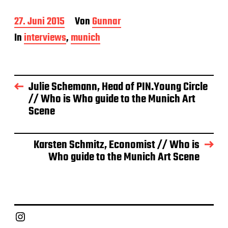
B
27. Juni 2015
Von
Gunnar
e
In
interviews
,
munich
i
t
r
a
g
Julie Schemann, Head of PIN.Young Circle
s
// Who is Who guide to the Munich Art
d
Scene
a
t
u
m
Karsten Schmitz, Economist // Who is
Who guide to the Munich Art Scene
Instagram